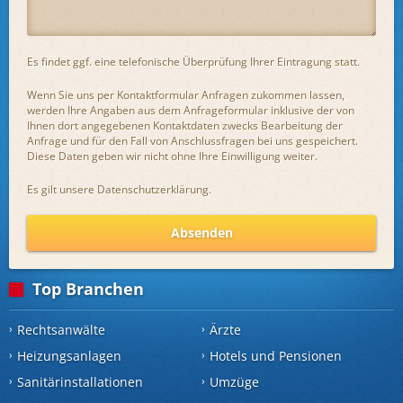
Es findet ggf. eine telefonische Überprüfung Ihrer Eintragung statt.
Wenn Sie uns per Kontaktformular Anfragen zukommen lassen,
werden Ihre Angaben aus dem Anfrageformular inklusive der von
Ihnen dort angegebenen Kontaktdaten zwecks Bearbeitung der
Anfrage und für den Fall von Anschlussfragen bei uns gespeichert.
Diese Daten geben wir nicht ohne Ihre Einwilligung weiter.
Es gilt unsere
Datenschutzerklärung
.
Absenden
Top Branchen
Rechtsanwälte
Ärzte
Heizungsanlagen
Hotels und Pensionen
Sanitärinstallationen
Umzüge