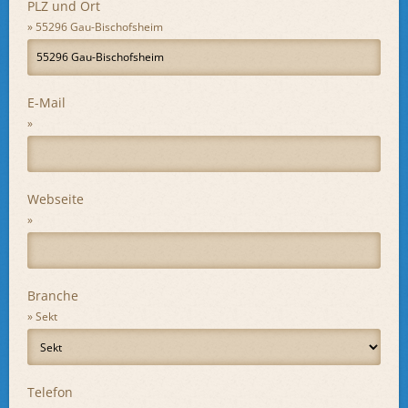
PLZ und Ort
55296 Gau-Bischofsheim
E-Mail
Webseite
Branche
Sekt
Telefon