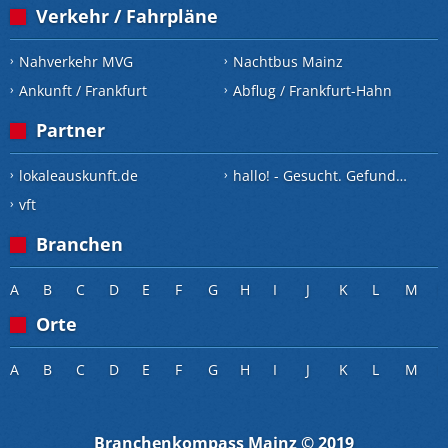
Verkehr / Fahrpläne
Nahverkehr MVG
Nachtbus Mainz
Ankunft / Frankfurt
Abflug / Frankfurt-Hahn
Partner
lokaleauskunft.de
hallo! - Gesucht. Gefunden.
vft
Branchen
A
B
C
D
E
F
G
H
I
J
K
L
M
Orte
A
B
C
D
E
F
G
H
I
J
K
L
M
Branchenkompass Mainz © 2019